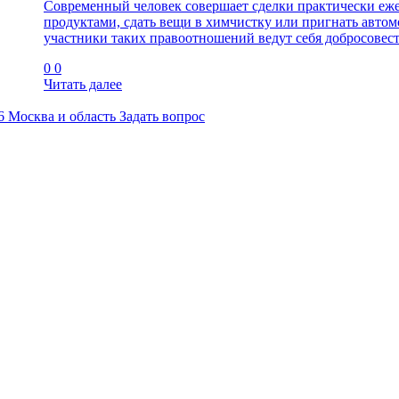
Современный человек совершает сделки практически ежед
продуктами, сдать вещи в химчистку или пригнать автом
участники таких правоотношений ведут себя добросовестн
0
0
Читать далее
46
Москва и область
Задать вопрос