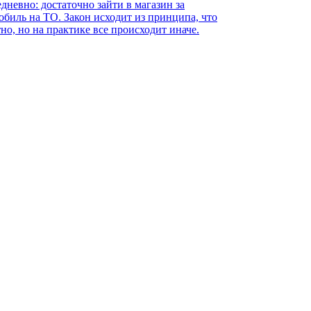
невно: достаточно зайти в магазин за
обиль на ТО. Закон исходит из принципа, что
о, но на практике все происходит иначе.